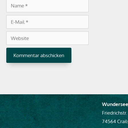
Name
E-
Mail
Website
Wundersee
Friedrichstr.
74564 Crai